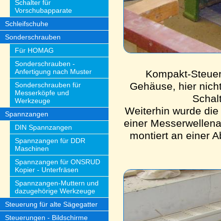
Schalter für
Vorschubapparate
Schleifschuhe
Sonderschrauben
Für HOMAG
Sonderschrauben -
Anfertigung nach Muster
Kompakt-Steueru
Gehäuse, hier nicht
Sonderschrauben für
Messerköpfe und
Schal
Werkzeuge
Weiterhin wurde di
Spannzangen
einer Messerwellena
DIN Spannzangen
montiert an einer A
Spannzangen für DDR
Maschinen
Spannzangen für ONSRUD
Kopier - Unterfräsen
Spannzangen-Muttern und
dazugehörige Werkzeuge
Steuerung für alte Sägegatter
Steuerungen - Bildschirme