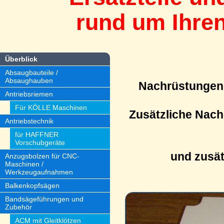
rund um Ihren
Überblick
Absaugbauteile /
Absaughauben
Nachrüstungen 
Antriebsriemen
Für KÖLLE Maschinen
Zusätzliche Nach
Antriebstechnik
für HAFFNER
Vorschubgeräte
und zusät
Anzugsbolzen für CNC-
Maschinen /
Werkzeugaufnahmen
Balkenkopfsägen
Bandsägeführungen und
Zubehör
ACM mit Gleitklötzen