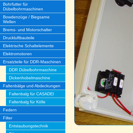
Bohrfutter für
Dübelbohrmaschinen
Bowdenzüge / Biegsame
Wellen
Brems- und Motorschalter
Druckluftbauteile
Elektrische Schaltelemente
Elektromotoren
Ersatzteile für DDR-Maschinen
DDR Dübelbohrmaschine
Dickenhobelmaschine
Faltenbälge und Abdeckungen
Faltenbalg für CASADEI
Faltenbalg für Kölle
Federn
Filter
Entstaubungstechnik