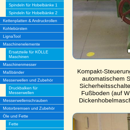
Spindeln für Hobelbänke 1
Spindeln für Hobelbänke 2
Kettenplatten & Andruckrollen
Kohlebürsten
LignaTool
Maschinenelemente
Ersatzteile für KÖLLE
Maschinen
Maschinenmesser
Kompakt-Steuerung 
Maßbänder
automatischem St
Messerwellen und Zubehör
Sicherheitsschalt
Druckbalken für
Fußboden (auf Wu
Messerwellen
Dickenhobelmasch
Messerwellenschrauben
Motorbremsen und Zubehör
Öle und Fette
Fette