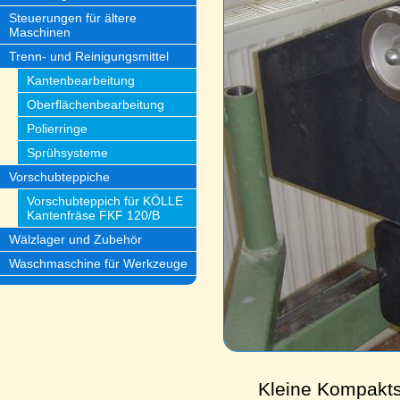
Steuerungen für ältere
Maschinen
Trenn- und Reinigungsmittel
Kantenbearbeitung
Oberflächenbearbeitung
Polierringe
Sprühsysteme
Vorschubteppiche
Vorschubteppich für KÖLLE
Kantenfräse FKF 120/B
Wälzlager und Zubehör
Waschmaschine für Werkzeuge
Kleine Kompaktst