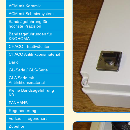
ACM mit Keramik
ACM mit Schmiersystem
Bandsägeführung für
höchste Präzision
Bandsägeführungen für
KNOHOMA
CHACO - Blattwächter
CHACO Antifriktionsmaterial
Dario
GL-Serie / GLS-Serie
GLA Serie mit
Antifriktionsmaterial
Kleine Bandsägeführung
KB1
PANHANS
Regenerierung
Verkauf - regeneriert -
Zubehör