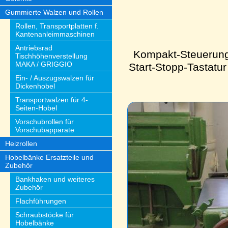
Gummierte Walzen und Rollen
Rollen, Transportplatten f.
Kantenanleimmaschinen
Antriebsrad
Kompakt-Steuerung 
Tischhöhenverstellung
MAKA / GRIGGIO
Start-Stopp-Tastatu
Ein- / Auszugswalzen für
Dickenhobel
Transportwalzen für 4-
Seiten-Hobel
Vorschubrollen für
Vorschubapparate
Heizrollen
Hobelbänke Ersatzteile und
Zubehör
Bankhaken und weiteres
Zubehör
Flachführungen
Schraubstöcke für
Hobelbänke