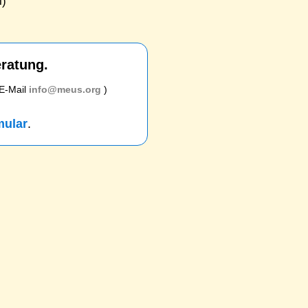
l)
eratung.
 E-Mail
info@meus.org
)
mular
.