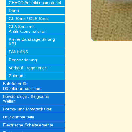
CHACO Antifriktionsmaterial
Dario
GL-Serie / GLS-Serie
GLA Serie mit
Antifriktionsmaterial
Kleine Bandsägeführung
KB1
PANHANS
Regenerierung
Verkauf - regeneriert -
Zubehör
Bohrfutter für
Dübelbohrmaschinen
Bowdenzüge / Biegsame
Wellen
Brems- und Motorschalter
Druckluftbauteile
Elektrische Schaltelemente