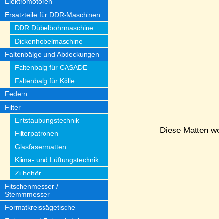
Elektromotoren
Ersatzteile für DDR-Maschinen
DDR Dübelbohrmaschine
Dickenhobelmaschine
Faltenbälge und Abdeckungen
Faltenbalg für CASADEI
Faltenbalg für Kölle
Federn
Filter
Entstaubungstechnik
Diese Matten we
Filterpatronen
Glasfasermatten
Klima- und Lüftungstechnik
Zubehör
Fitschenmesser /
Stemmmesser
Formatkreissägetische