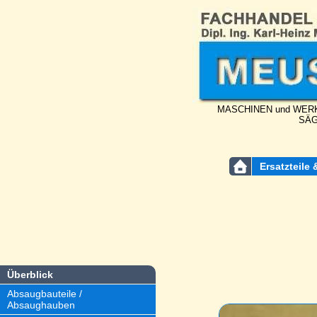
MASCHINEN und WERK
SÄG
Ersatzteile 
Überblick
Absaugbauteile /
Absaughauben