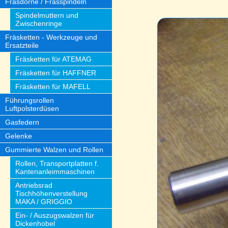
Fräsdorne / Frässpindeln
Spindelmuttern und
Zwischenringe
Fräsketten - Werkzeuge und
Ersatzteile
Fräsketten für ATEMAG
Fräsketten für HAFFNER
Fräsketten für MAFELL
Führungsrollen
Luftpolsterdüsen
Gasfedern
Gelenke
Gummierte Walzen und Rollen
Rollen, Transportplatten f.
Kantenanleimmaschinen
Antriebsrad
Tischhöhenverstellung
MAKA / GRIGGIO
Ein- / Auszugswalzen für
Dickenhobel