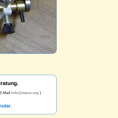
eratung.
 E-Mail
info@meus.org
)
mular
.