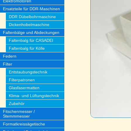
Elektromotoren
Ersatzteile für DDR-Maschinen
DDR Dübelbohrmaschine
Dickenhobelmaschine
Faltenbälge und Abdeckungen
Faltenbalg für CASADEI
Faltenbalg für Kölle
Federn
Filter
Entstaubungstechnik
Filterpatronen
Glasfasermatten
Klima- und Lüftungstechnik
Zubehör
Fitschenmesser /
Stemmmesser
Formatkreissägetische