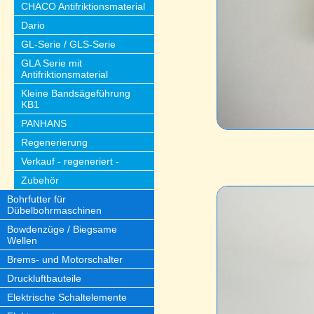
CHACO Antifriktionsmaterial
Dario
GL-Serie / GLS-Serie
GLA Serie mit
Antifriktionsmaterial
Kleine Bandsägeführung
KB1
PANHANS
Regenerierung
Verkauf - regeneriert -
Zubehör
Bohrfutter für
Dübelbohrmaschinen
Bowdenzüge / Biegsame
Wellen
Brems- und Motorschalter
Druckluftbauteile
Elektrische Schaltelemente