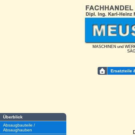
MASCHINEN und WERK
SÄG
Ersatzteile 
Überblick
Absaugbauteile /
Absaughauben