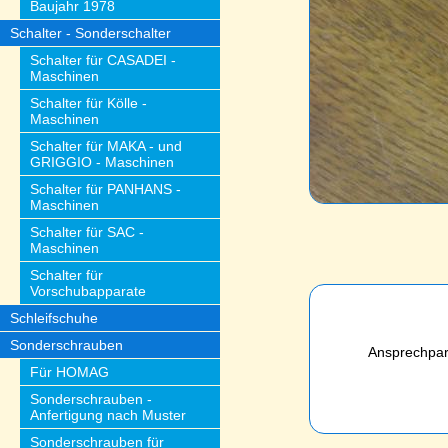
Baujahr 1978
Schalter - Sonderschalter
Schalter für CASADEI -
Maschinen
Schalter für Kölle -
Maschinen
Schalter für MAKA - und
GRIGGIO - Maschinen
Schalter für PANHANS -
Maschinen
Schalter für SAC -
Maschinen
Schalter für
Vorschubapparate
Schleifschuhe
Sonderschrauben
Ansprechpart
Für HOMAG
Sonderschrauben -
Anfertigung nach Muster
Sonderschrauben für