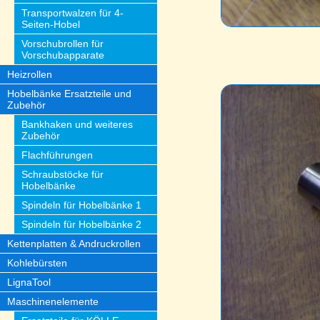
Transportwalzen für 4-
Seiten-Hobel
Vorschubrollen für
Vorschubapparate
Heizrollen
Hobelbänke Ersatzteile und
Zubehör
Bankhaken und weiteres
Zubehör
Flachführungen
Schraubstöcke für
Hobelbänke
Spindeln für Hobelbänke 1
Spindeln für Hobelbänke 2
Kettenplatten & Andruckrollen
Kohlebürsten
LignaTool
Maschinenelemente