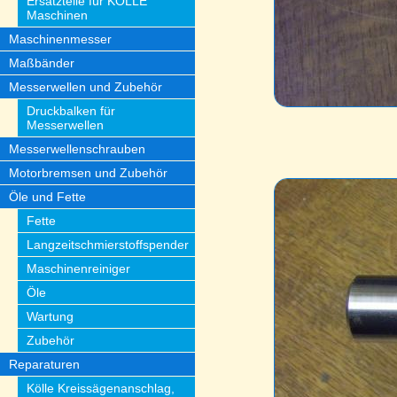
Ersatzteile für KÖLLE
Maschinen
Maschinenmesser
Maßbänder
Messerwellen und Zubehör
Druckbalken für
Messerwellen
Messerwellenschrauben
Motorbremsen und Zubehör
Öle und Fette
Fette
Langzeitschmierstoffspender
Maschinenreiniger
Öle
Wartung
Zubehör
Reparaturen
Kölle Kreissägenanschlag,