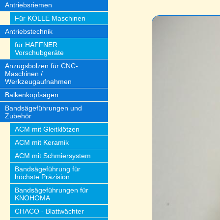
Antriebsriemen
Für KÖLLE Maschinen
Antriebstechnik
für HAFFNER
Vorschubgeräte
Anzugsbolzen für CNC-
Maschinen /
Werkzeugaufnahmen
Balkenkopfsägen
Bandsägeführungen und
Zubehör
ACM mit Gleitklötzen
ACM mit Keramik
ACM mit Schmiersystem
Bandsägeführung für
höchste Präzision
Bandsägeführungen für
KNOHOMA
CHACO - Blattwächter