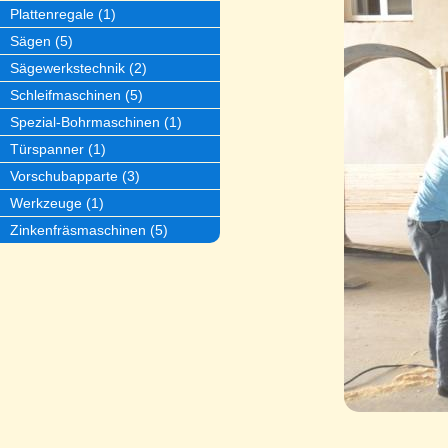
Plattenregale (1)
Sägen (5)
Sägewerkstechnik (2)
Schleifmaschinen (5)
Spezial-Bohrmaschinen (1)
Türspanner (1)
Vorschubapparte (3)
Werkzeuge (1)
Zinkenfräsmaschinen (5)