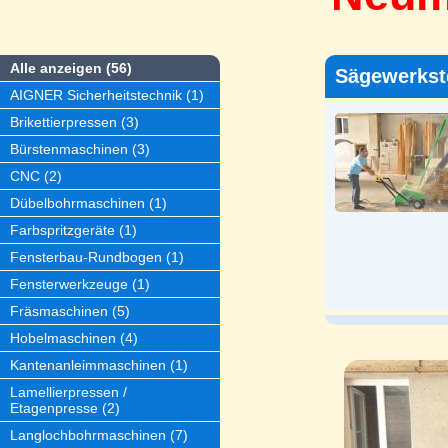
Alle anzeigen (56)
Sägewerkst
AIGNER Sicherheitstechnik (1)
Brikettierpressen (3)
Bürstenmaschinen (3)
CNC (2)
Dübelbohrmaschinen (1)
Farbspritzgeräte (1)
Fensterbau-Rundbogen (1)
Fensterwerkzeuge (1)
Fräsmaschinen (5)
Hobelmaschinen (4)
Kantenanleimmaschinen (1)
Lamellierpressen /
Etagenpresse (2)
Langlochbohrmaschinen (7)