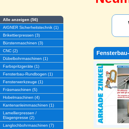
Alle anzeigen (56)
AIGNER Sicherheitstechnik (1)
Brikettierpressen (3)
Bürstenmaschinen (3)
CNC (2)
Fensterbau
Dübelbohrmaschinen (1)
Farbspritzgeräte (1)
Fensterbau-Rundbogen (1)
Fensterwerkzeuge (1)
Fräsmaschinen (5)
Hobelmaschinen (4)
Kantenanleimmaschinen (1)
Lamellierpressen /
Etagenpresse (2)
Langlochbohrmaschinen (7)