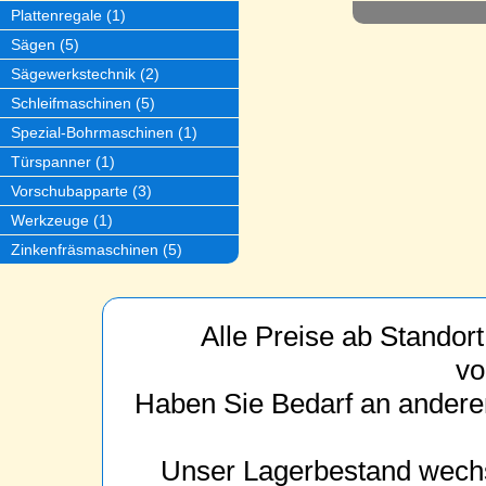
Plattenregale (1)
Sägen (5)
Sägewerkstechnik (2)
Schleifmaschinen (5)
Spezial-Bohrmaschinen (1)
Türspanner (1)
Vorschubapparte (3)
Werkzeuge (1)
Zinkenfräsmaschinen (5)
Alle Preise ab Standor
vo
Haben Sie Bedarf an anderen
Unser Lagerbestand wechs