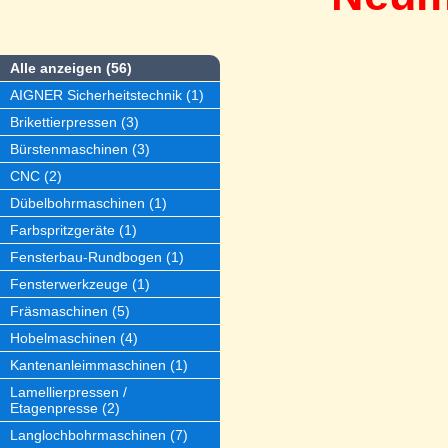
Alle anzeigen (56)
AIGNER Sicherheitstechnik (1)
Brikettierpressen (3)
Bürstenmaschinen (3)
CNC (2)
Dübelbohrmaschinen (1)
Farbspritzgeräte (1)
Fensterbau-Rundbogen (1)
Fensterwerkzeuge (1)
Fräsmaschinen (5)
Hobelmaschinen (4)
Kantenanleimmaschinen (1)
Lamellierpressen /
Etagenpresse (2)
Langlochbohrmaschinen (7)