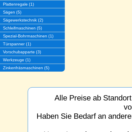
Plattenregale (1)
Sägen (5)
Sägewerkstechnik (2)
Schleifmaschinen (5)
Spezial-Bohrmaschinen (1)
Türspanner (1)
Vorschubapparte (3)
Werkzeuge (1)
Zinkenfräsmaschinen (5)
Alle Preise ab Standor
vo
Haben Sie Bedarf an anderen