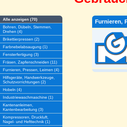
Alle anzeigen (70)
Furnieren, 
Bohren, Dübeln, Stemmen,
Drehen (4)
Brikettierpressen (2)
Farbnebelabsaugung (1)
Fensterfertigung (3)
Fräsen, Zapfenschneiden (11)
Furnieren, Pressen, Leimen (4)
Hilfsgeräte, Handwerkzeuge,
Schutzvorrichtungen (2)
Hobeln (4)
Industriewaschmaschine (1)
Kantenanleimen,
Kantenbearbeitung (3)
Kompressoren, Druckluft,
Nagel- und Hefttechnik (1)