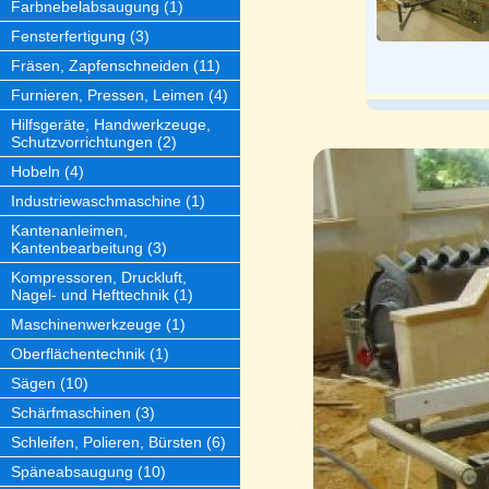
Farbnebelabsaugung (1)
Fensterfertigung (3)
Fräsen, Zapfenschneiden (11)
Furnieren, Pressen, Leimen (4)
Hilfsgeräte, Handwerkzeuge,
Schutzvorrichtungen (2)
Hobeln (4)
Industriewaschmaschine (1)
Kantenanleimen,
Kantenbearbeitung (3)
Kompressoren, Druckluft,
Nagel- und Hefttechnik (1)
Maschinenwerkzeuge (1)
Oberflächentechnik (1)
Sägen (10)
Schärfmaschinen (3)
Schleifen, Polieren, Bürsten (6)
Späneabsaugung (10)