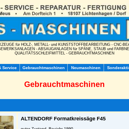
ZEUGE für HOLZ-, METALL- und KUNSTSTOFFBEARBEITUNG - CNC-
EWERKSANLAGEN - ABSAUGANLAGEN für SPÄNE, STAUB und FARBN
QUALITÄTSSCHLEIFMITTEL - GEBRAUCHTMASCHINEN
& Service
Gebrauchtmaschinen
Neumaschinen
Sonderakt
Gebrauchtmaschinen
ALTENDORF Formatkreissäge F45
guter Zustand, Baujahr 1990