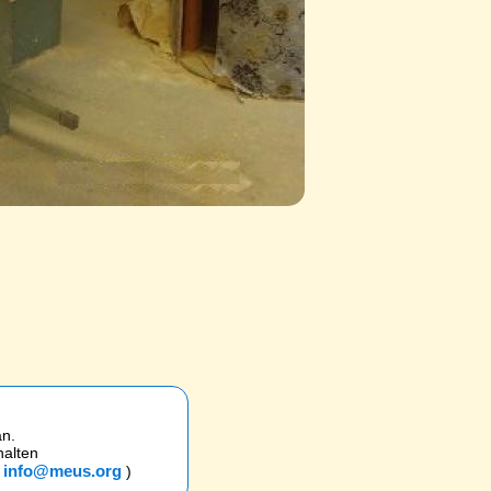
an.
halten
info@meus.org
l
)