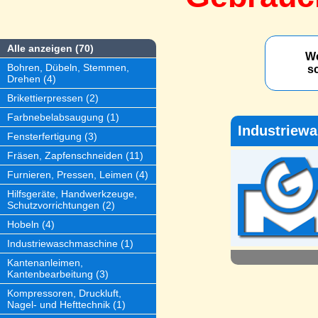
Alle anzeigen (70)
We
Bohren, Dübeln, Stemmen,
s
Drehen (4)
Brikettierpressen (2)
Farbnebelabsaugung (1)
Industriew
Fensterfertigung (3)
Fräsen, Zapfenschneiden (11)
Furnieren, Pressen, Leimen (4)
Hilfsgeräte, Handwerkzeuge,
Schutzvorrichtungen (2)
Hobeln (4)
Industriewaschmaschine (1)
Kantenanleimen,
Kantenbearbeitung (3)
Kompressoren, Druckluft,
Nagel- und Hefttechnik (1)