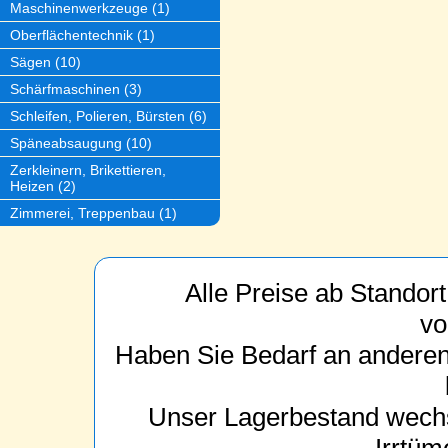
Maschinenwerkzeuge (1)
Oberflächentechnik (1)
Sägen (10)
Schärfmaschinen (3)
Schleifen, Polieren, Bürsten (6)
Späneabsaugung (10)
Zerkleinern, Brikettieren,
Heizen (2)
Zimmerei, Treppenbau (1)
Alle Preise ab Standor
vo
Haben Sie Bedarf an anderen
Unser Lagerbestand wechs